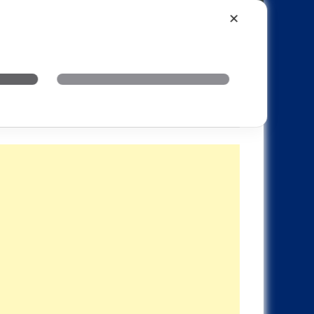
Xiaomi
Realme
OnePlus
✕