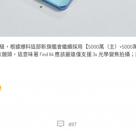
大升級，根據爆料這部新旗艦會繼續採用【5000萬（主）+50
意味著 Find X4 應該最遠僅支援 3x 光學變焦拍攝；與