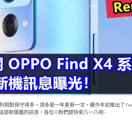
X 旗艦系列相對保守得多，頂多是一年更新一次。續今年初推出了 Fin
關這部新旗艦的訊息，各位 O 粉們趕快來八一八吧 ~