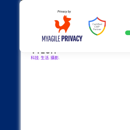
Skip
Apple
Samsung
Nokia
Asus
Hu
to
content
設計往旗艦機靠攏：Samsung Gala
LATEST
VTECH
科技. 生活. 攝影.