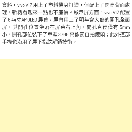
資料，vivo V17 用上了塑料機身打造，但配上了閃亮背面處
理，新機看起來一點也不廉價。顯示屏方面，vivo V17 配置
了 6.44寸AMOLED 屏幕，屏幕用上了明年會大熱的開孔全面
屏，其開孔位置坐落在屏幕右上角，開孔直徑僅有 5mm
小，開孔部位裝下了單顆 3200 萬像素自拍鏡頭；此外這部
手機也沿用了屏下指紋解鎖技術。