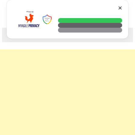
Skip
VTECH
✕
to
content
科技. 生活. 攝影.