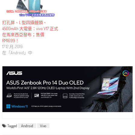
打孔屏、L 型四攝鏡頭、
4500mAh 大電量：vivo V17 正式
在馬來西亞發布；售價
RM1699！
17 12 月, 2019
在「Android」中
Tagged
Android
Vivo