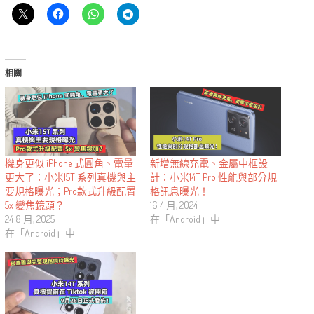
相關
機身更似 iPhone 式圓角、電量
新增無線充電、金屬中框設
更大了：小米15T 系列真機與主
計：小米14T Pro 性能與部分規
要規格曝光；Pro款式升級配置
格訊息曝光！
5x 變焦鏡頭？
16 4 月, 2024
24 8 月, 2025
在「Android」中
在「Android」中