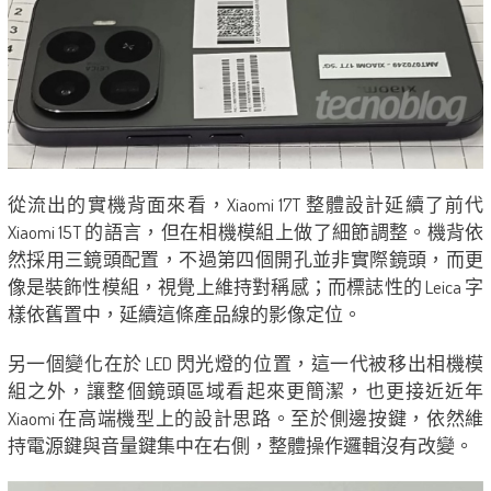
從流出的實機背面來看，Xiaomi 17T 整體設計延續了前代
Xiaomi 15T 的語言，但在相機模組上做了細節調整。機背依
然採用三鏡頭配置，不過第四個開孔並非實際鏡頭，而更
像是裝飾性模組，視覺上維持對稱感；而標誌性的 Leica 字
樣依舊置中，延續這條產品線的影像定位。
另一個變化在於 LED 閃光燈的位置，這一代被移出相機模
組之外，讓整個鏡頭區域看起來更簡潔，也更接近近年
Xiaomi 在高端機型上的設計思路。至於側邊按鍵，依然維
持電源鍵與音量鍵集中在右側，整體操作邏輯沒有改變。