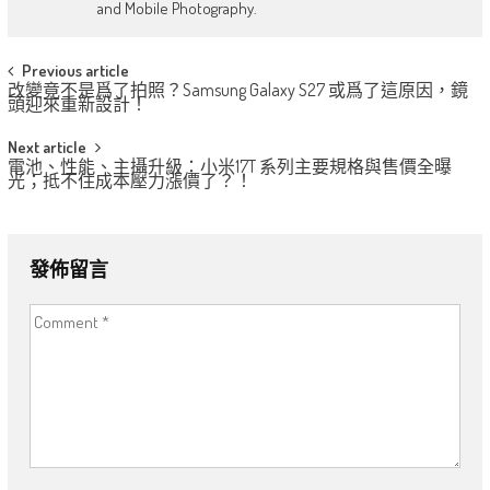
and Mobile Photography.
Post
Previous article
改變竟不是爲了拍照？Samsung Galaxy S27 或爲了這原因，鏡
navigation
頭迎來重新設計！
Next article
電池、性能、主攝升級：小米17T 系列主要規格與售價全曝
光；抵不住成本壓力漲價了？！
發佈留言