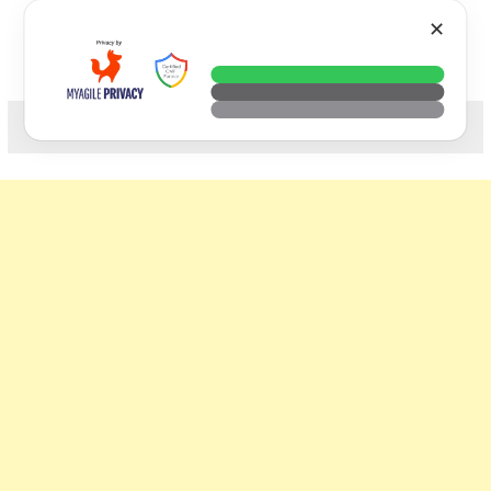
Skip
VTECH
✕
to
content
科技. 生活. 攝影.