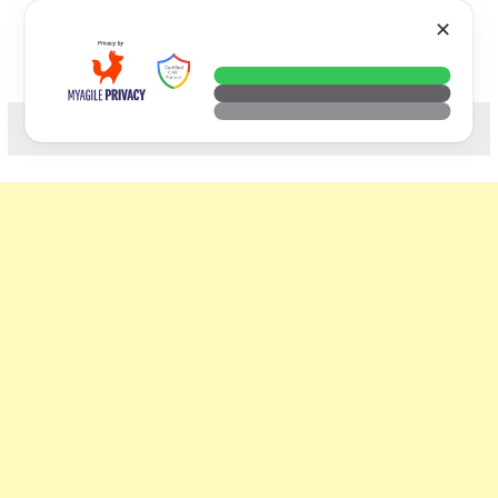
Skip
VTECH
✕
to
content
科技. 生活. 攝影.