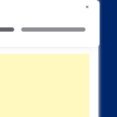
Xiaomi
Realme
OnePlus
✕