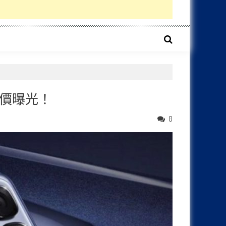
售價曝光！
0