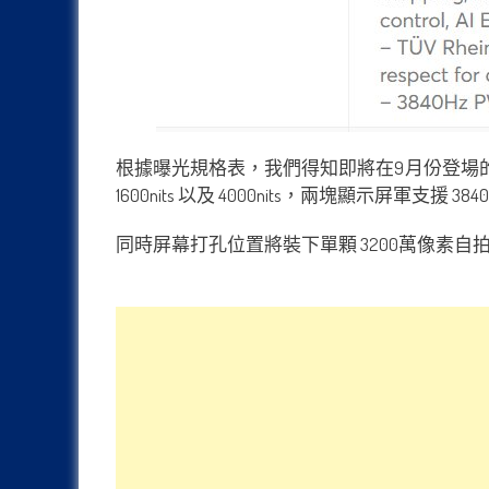
根據曝光規格表，我們得知即將在9月份登場的小米14
1600nits 以及 4000nits，兩塊顯示屏軍支援 384
同時屏幕打孔位置將裝下單顆 3200萬像素自