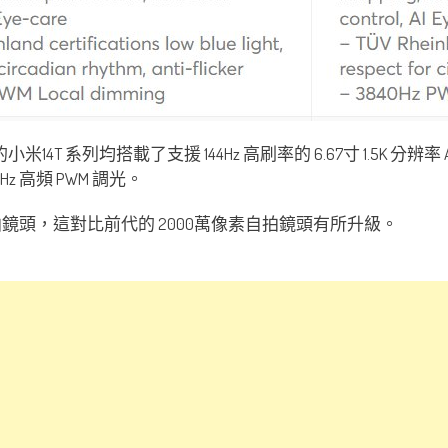
T 系列均搭載了支援 144Hz 高刷率的 6.67寸 1.5K 分辨
0Hz 高頻 PWM 調光。
拍鏡頭，這對比前代的 2000萬像素自拍鏡頭有所升級。