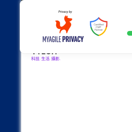
Skip
Apple
Samsung
Nokia
Asus
Hu
to
content
全球增長30%：Samsung Galaxy Z 
LATEST
VTECH
科技. 生活. 攝影.