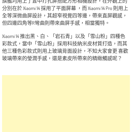
旗艦均用上了置中打孔屏搭配方形相機設計，在外觀上的
分別在於 Xiaomi 14 採用了平面屏幕 ，而 Xiaomi 14 Pro 則用上
全等深微曲屏設計，其超窄視覺四等邊，帶來直屏觀感，
但四邊四角等R彎曲則帶來曲屏手感，相當獨特。
Xiaomi 14 推出黑、白、「岩石青」以及「雪山粉」四種色
彩款式，當中「雪山粉」採用科技納米皮材質打造，而其
他三種色彩款式則用上玻璃背面設計，不知大家會更 喜歡
玻璃帶來的瑩潤手感，還是素皮所帶來的精緻觸感呢？