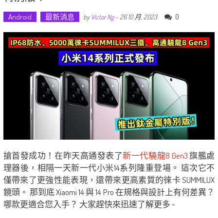
Android
最新消息
0
by
Victor Ng
-
26 10 月, 2023
搶首發成功！在昨天高通發表了
新一代驍龍8 Gen3
旗艦處
理器後，相隔一天新一代小米14系列隆重登場。 這次它不
僅帶來了更強性能表現，還帶來更高素質的徠卡 SUMMILUX
鏡頭。 那到底 Xiaomi 14 與 14 Pro 在規格與設計上有何差異？
哪款更適合您入手？ 大家趕快來迅速了解更多 ~