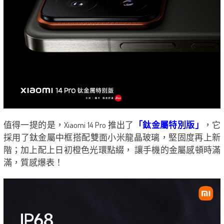
值得一提的是，Xiaomi 14 Pro 推出了
「鈦金屬特別版」
，它
採用了鈦金屬中框搭配雙面小米龍晶玻璃，堅固度再上新
階；加上配上日初橙色光環點綴， 讓手機的金屬感頓時滿
滿，質感爆表！