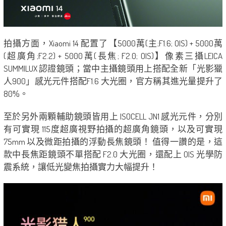
拍攝方面，Xiaomi 14 配置了【5000萬(主;F1.6; OIS) + 5000萬
(超廣角;F2.2) + 5000萬(長焦; F2.0; OIS)】像素三攝LEICA
SUMMILUX 認證鏡頭；當中主攝鏡頭用上搭配全新「光影獵
人900」感光元件搭配F1.6 大光圈，官方稱其進光量提升了
80%。
至於另外兩顆輔助鏡頭皆用上 ISOCELL JN1 感光元件，分別
有可實現 115度超廣視野拍攝的超廣角鏡頭，以及可實現
75mm 以及微距拍攝的浮動長焦鏡頭！ 值得一讚的是，這
款中長焦距鏡頭不單搭配 F2.0 大光圈，還配上 OIS 光學防
震系統，讓低光變焦拍攝實力大幅提升！