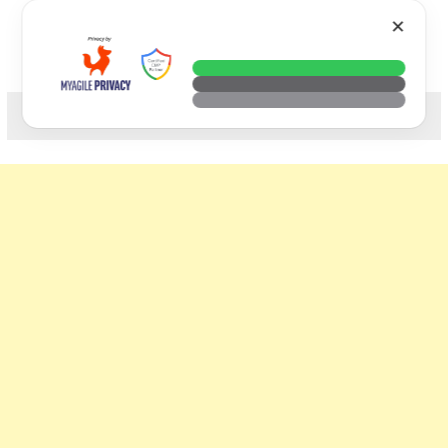
Skip
VTECH
✕
to
content
科技. 生活. 攝影.