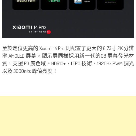
至於定位更高的 Xiaomi 14 Pro 則配置了更大的 6.73寸 2K 分辨
率 AMOLED 屏幕，顯示屏同樣採用新一代的C8 屏幕發光材
質，支援 P3 廣色域、HDR10+、LTPO 技術、1920Hz PWM 調光
以及 3000nits 峰值亮度！