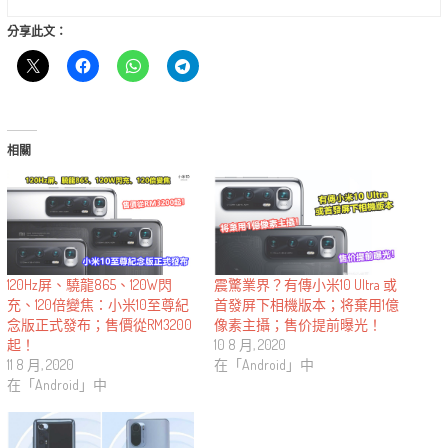
分享此文：
相關
震驚業界？有傳小米10 Ultra 或
120Hz屏、驍龍865、120W閃
首發屏下相機版本；将棄用1億
充、120倍變焦：小米10至尊紀
像素主攝；售价提前曝光！
念版正式發布；售價從RM3200
10 8 月, 2020
起！
在「Android」中
11 8 月, 2020
在「Android」中