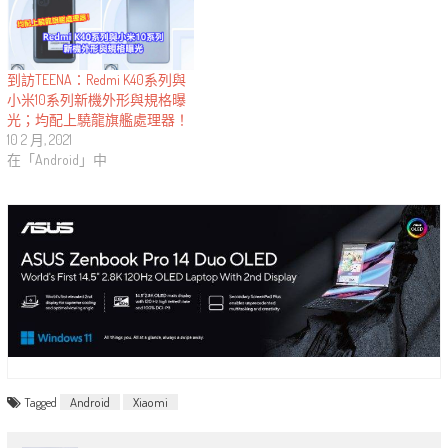
到訪TEENA：Redmi K40系列與
小米10系列新機外形與規格曝
光；均配上驍龍旗艦處理器！
10 2 月, 2021
在「Android」中
Tagged
Android
Xiaomi