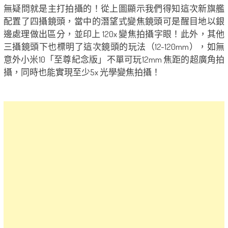
無疑問就是主打拍攝的！從上圖顯示我們得知這次新旗艦
配置了四攝鏡頭，當中的潛望式變焦鏡頭可是醒目地以銀
邊處理做出區分，並印上 120x 變焦拍攝字眼！此外，其他
三攝鏡頭下也標明了這次鏡頭的玩法（12-120mm），如無
意外小米10「至尊紀念版」不單可玩12mm 焦距的超廣角拍
攝，同時也能實現至少5x 光學變焦拍攝！