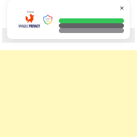
Skip
VTECH
✕
to
content
科技. 生活. 攝影.