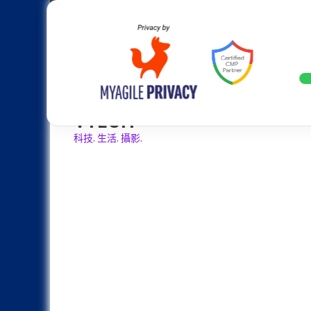
Skip
Apple
Samsung
Nokia
Asus
Hu
to
content
設計往旗艦機靠攏：Samsung Gala
LATEST
VTECH
科技. 生活. 攝影.