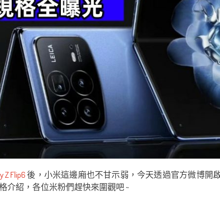
y Z Flip6
後，小米這邊廂也不甘示弱，今天透過官方微博開啟了新一
格介紹，各位米粉們趕快來圍觀吧 ~