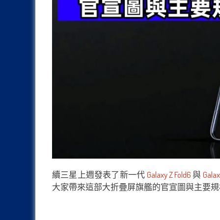
續三星上週發表了新一代
Galaxy Z Fold6
與
Galax
大家帶來這部大折疊屏旗艦的官宣圖與主要規