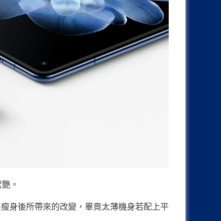
驚艷。
應該是瘦身後所帶來的改變，畢竟太薄機身若配上平