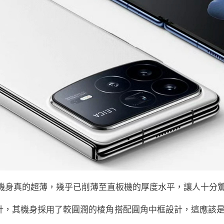
d4 的機身真的超薄，幾乎已削薄至直板機的厚度水平，讓人十分
與方形設計，其機身採用了較圓潤的棱角搭配圓角中框設計，這