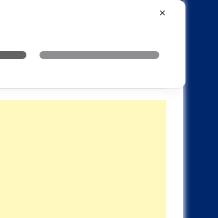
Xiaomi
Realme
OnePlus
✕