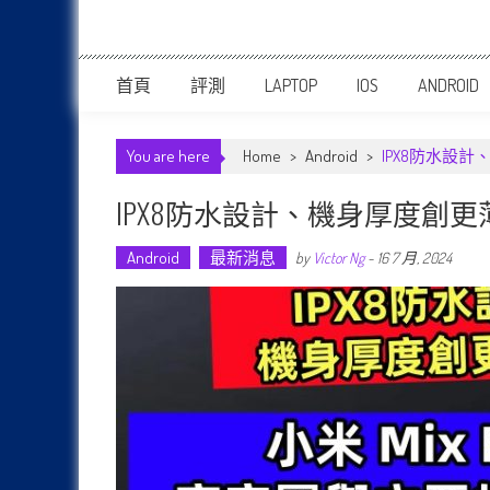
首頁
評測
LAPTOP
IOS
ANDROID
You are here
Home
>
Android
>
IPX8防水設計
IPX8防水設計、機身厚度創更薄
Android
最新消息
by
Victor Ng
-
16 7 月, 2024