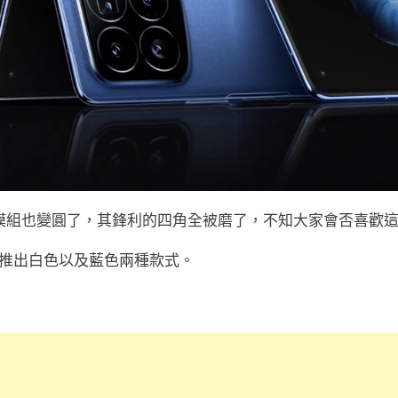
面的相機模組也變圓了，其鋒利的四角全被磨了，不知大家會否喜歡
推出白色以及藍色兩種款式。