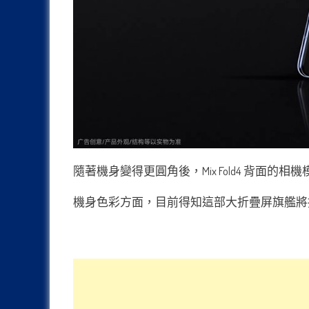
隨著機身變得更圓角後，Mix Fold4 背
機身色彩方面，目前得知這部大折疊屏旗艦將