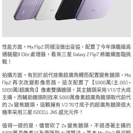
性能方面，Mix Flip2 同樣沒做出妥協，配置了今年旗艦級高
通驍龍8 Elite 處理器，看來三星 Galaxy Z Flip7 將繼續面臨挑
戰！
拍攝方面，有別於前代捨棄超廣角轉而配置變焦鏡頭，Mix
Flip2 再次改變影像思路，這次配置了【5000萬(主;OIS) +
5000萬(超廣角)】像素雙攝鏡頭，其主鏡頭采用 1/1.5寸大底
主攝，而輔助鏡頭則找來 5000萬像素超廣角鏡頭取代前代
的 2x 變焦鏡頭，這顆擁有 1/2.76寸底子的超廣角鏡頭很大
機率采用三星 ISOCELL JN5 感光元件！
值得一提的是，儘管砍了 2x 變焦鏡頭，不過憑著主攝的
5000萬高像素以及更强勁 AI 演算法，基本 Mix Flip2 是可輕