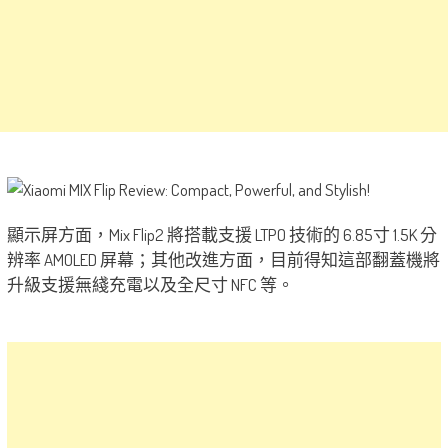
顯示屏方面，Mix Flip2 將搭載支援 LTPO 技術的 6.85寸 1.5K 分
辨率 AMOLED 屏幕；其他改進方面，目前得知這部翻蓋機將
升級支援無綫充電以及全尺寸 NFC 等。