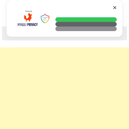
Skip
VTECH
✕
to
content
科技. 生活. 攝影.