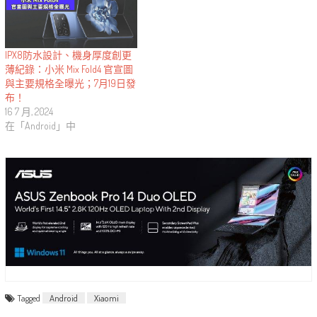
IPX8防水設計、機身厚度創更
薄紀錄：小米 Mix Fold4 官宣圖
與主要規格全曝光；7月19日發
布！
16 7 月, 2024
在「Android」中
Tagged
Android
Xiaomi