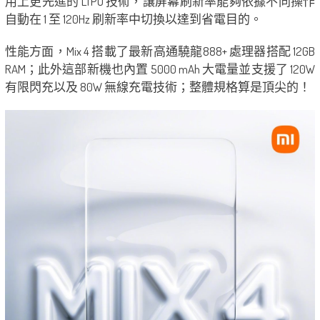
用上更先進的 LTPO 技術，讓屏幕刷新率能夠依據不同操作
自動在 1 至 120Hz 刷新率中切換以達到省電目的。
性能方面，Mix 4 搭載了最新高通驍龍888+ 處理器搭配 12GB
RAM；此外這部新機也內置 5000 mAh 大電量並支援了 120W
有限閃充以及 80W 無線充電技術；整體規格算是頂尖的！