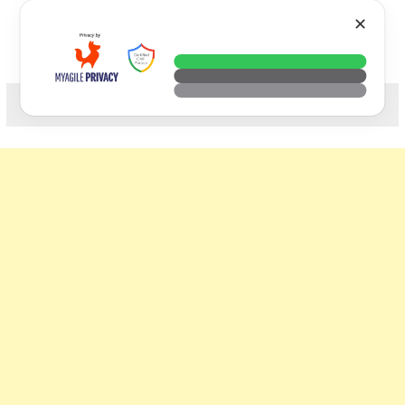
Skip
VTECH
✕
to
content
科技. 生活. 攝影.