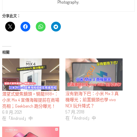
Photography.
分享此文：
相關
沒有劉海下巴：小米 Mix 3 真
潛望式變焦鏡頭 + 驍龍888+：
機曝光；前置鏡頭也學 vivo
小米 Mix 4 宣傳海報提前在商場
NEX 玩升降式？
亮相；Geekbench 跑分曝光！
5 7 月, 2018
6 8 月, 2021
在「Android」中
在「Android」中