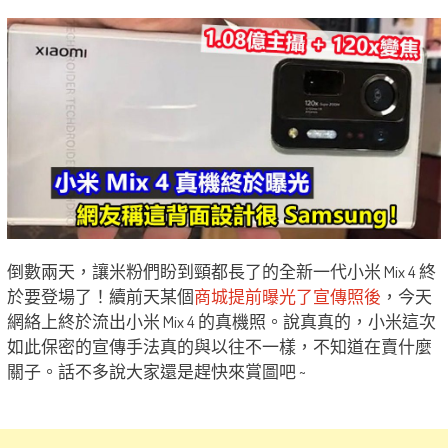
倒數兩天，讓米粉們盼到頸都長了的全新一代小米 Mix 4 終
於要登場了！續前天某個
商城提前曝光了宣傳照後
，今天
網絡上終於流出小米 Mix 4 的真機照。說真真的，小米這次
如此保密的宣傳手法真的與以往不一樣，不知道在賣什麼
關子。話不多說大家還是趕快來賞圖吧 ~