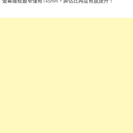
螢幕邊框最窄僅有 1.45mm，屏佔比再度有感提升！