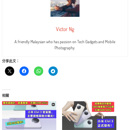
Victor Ng
A friendly Malaysian who has passion on Tech Gadgets and Mobile
Photography.
分享此文：
相關