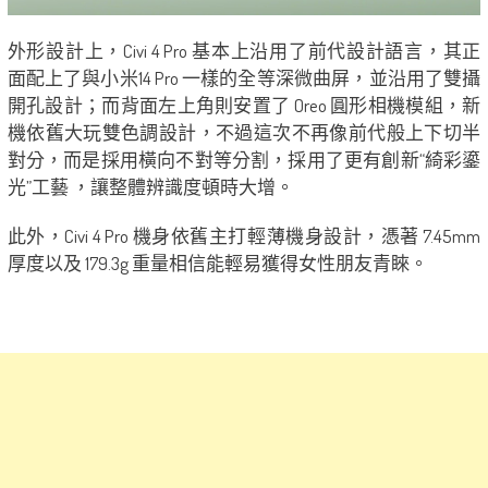
外形設計上，Civi 4 Pro 基本上沿用了前代設計語言，其正
面配上了與小米14 Pro 一樣的全等深微曲屏，並沿用了雙攝
開孔設計；而背面左上角則安置了 Oreo 圓形相機模組，新
機依舊大玩雙色調設計，不過這次不再像前代般上下切半
對分，而是採用橫向不對等分割，採用了更有創新“綺彩鎏
光”工藝 ，讓整體辨識度頓時大增。
此外，Civi 4 Pro 機身依舊主打輕薄機身設計，憑著 7.45mm
厚度以及 179.3g 重量相信能輕易獲得女性朋友青睞。