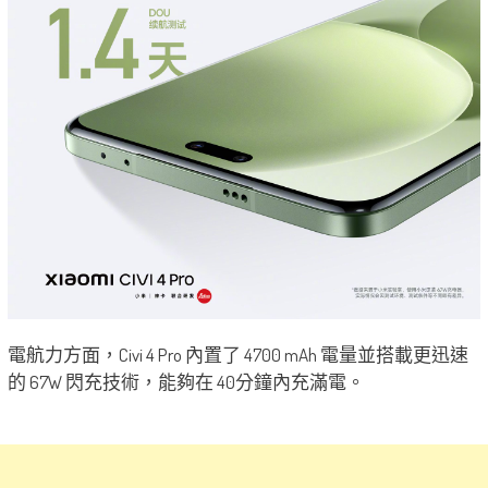
電航力方面，Civi 4 Pro 內置了 4700 mAh 電量並搭載更迅速
的 67W 閃充技術，能夠在 40分鐘內充滿電。