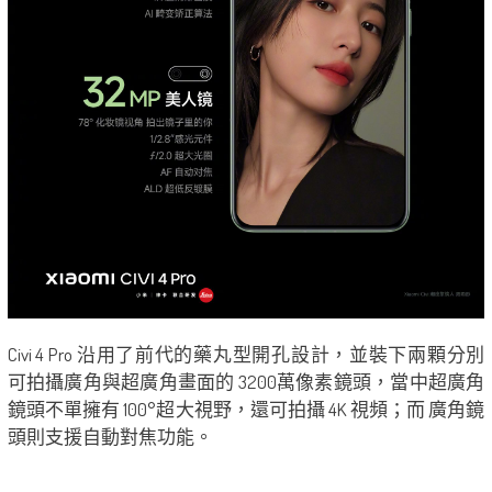
Civi 4 Pro 沿用了前代的藥丸型開孔設計，並裝下兩顆分別
可拍攝廣角與超廣角畫面的 3200萬像素鏡頭，當中超廣角
鏡頭不單擁有 100°超大視野，還可拍攝 4K 視頻；而 廣角鏡
頭則支援自動對焦功能。