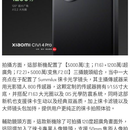
拍攝方面，這部新機配置了【5000萬(主；F1.6) + 1200萬(超
廣角；F2.2) + 5000萬(变焦;F2.0)】三攝鏡頭組合，当中一大
亮点在于配置了 Summilux 徕卡光学镜头，其主攝傳感器采
用光影猎人 800 传感器，这颗定制的传感器拥有 1/1.55寸大
底，并搭配 F1.63 大光圈以及 OIS 光學防震系統，同時这部
新机也支援徕卡生动以及经典双画质，加上徕卡滤镜以及
大师镜头包加持，提供用户更纯正的徕卡拍照体验。
輔助鏡頭方面，這款新機除了可拍攝 120度超廣角畫面外，
這回還加入了徠卡專業人像鏡頭，支援 50mm 焦距人像拍