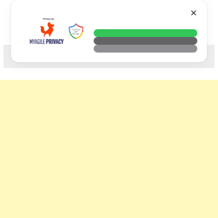
Skip
VTECH
✕
to
content
科技. 生活. 攝影.