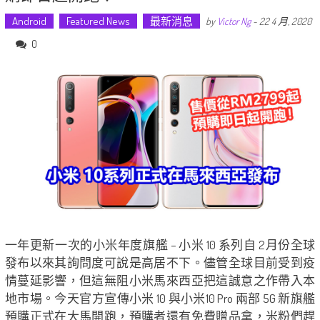
Android
Featured News
最新消息
by
Victor Ng
-
22 4 月, 2020
0
一年更新一次的小米年度旗艦 – 小米 10 系列自 2月份全球
發布以來其詢問度可說是高居不下。儘管全球目前受到疫
情蔓延影響，但這無阻小米馬來西亞把這誠意之作帶入本
地市場。今天官方宣傳小米 10 與小米10 Pro 兩部 5G 新旗艦
預購正式在大馬開跑，預購者還有免費贈品拿，米粉們趕