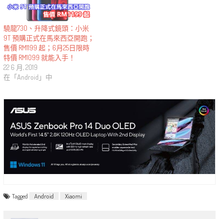
驍龍730、升降式鏡頭：小米
9T 預購正式在馬來西亞開跑；
售價 RM1199 起；6月25日限時
特價 RM1099 就能入手！
22 6 月, 2019
在「Android」中
Tagged
Android
Xiaomi