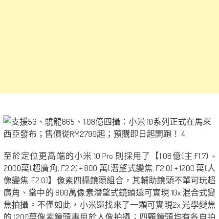
至於定位更高端的小米 10 Pro 則採用了【1.08億(主;F1.7) +
2000萬(超廣角; F2.2) + 800 萬(潛望式變焦; F2.0) + 1200 萬(人
像變焦; F2.0)】像素四攝鏡頭組合，其輔助鏡頭不單可玩超
廣角、當中的 800萬像素潛望式鏡頭還可實現 10x 混合式變
焦拍攝。不僅如此，小米還找來了一顆可實現2x 光學變焦
的 1200萬像素鏡頭專用於人像拍攝；四顆鏡頭均有各自拍