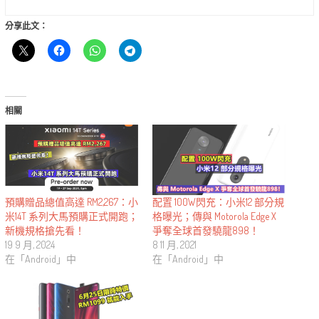
分享此文：
相關
配置 100W閃充：小米12 部分規
預購贈品總值高達 RM2,267：小
格曝光；傳與 Motorola Edge X
米14T 系列大馬預購正式開跑；
爭奪全球首發驍龍898！
新機規格搶先看！
8 11 月, 2021
19 9 月, 2024
在「Android」中
在「Android」中