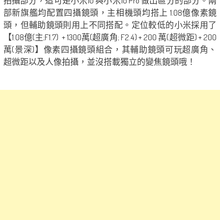
拍攝部分，這可是小米10 與小米10 Pro 做出區分的部分。兩
部新旗艦均配置四攝鏡頭，主相機頭均搭上 1.08億像素鏡
頭，但輔助鏡頭則用上不同搭配。定位較低的小米採用了
【1.08億(主;F1.7) + 1300萬(超廣角; F2.4) + 200 萬(超微距) + 200
萬(景深)】像素四攝鏡頭組合，其輔助鏡頭可玩超廣角、
超微距以及人像拍攝，並沒搭載獨立的變焦鏡頭哦！