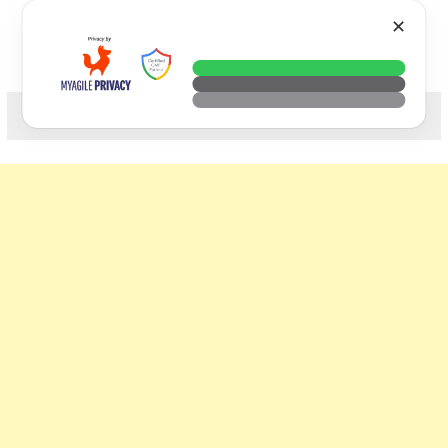
Skip
VTECH
✕
to
content
科技. 生活. 攝影.