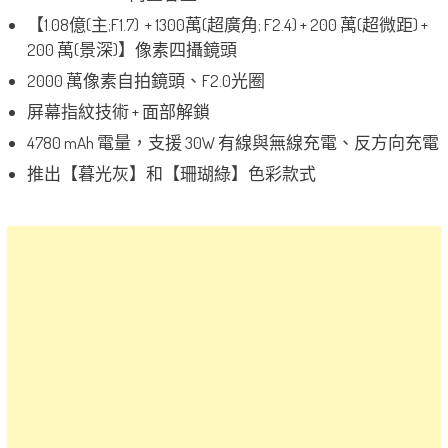
【1.08億(主;F1.7) + 1300萬(超廣角; F2.4) + 200 萬(超微距) +
200 萬(景深)】像素四攝鏡頭
2000 萬像素自拍鏡頭、F2.0光圈
屏幕指紋技術 + 面部解鎖
4780 mAh 電量，支援 30W 有線與無線充電、反方向充電
推出【暮光灰】和【珊瑚綠】色彩款式