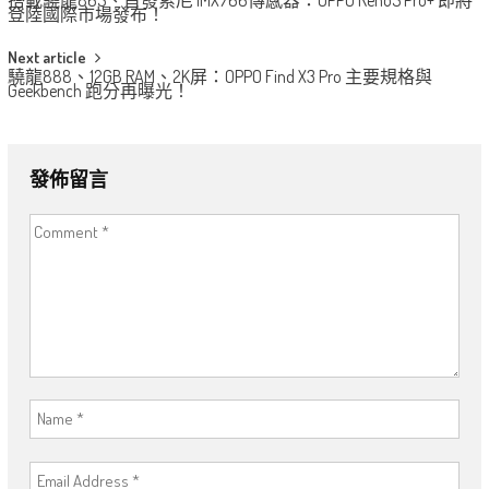
navigation
登陸國際市場發布！
Next article
驍龍888、12GB RAM、2K屏：OPPO Find X3 Pro 主要規格與
Geekbench 跑分再曝光！
發佈留言