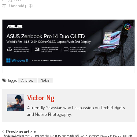
在「Android」中
Tagged
Android
Nokia
Victor Ng
A friendly Malaysian who has passion on Tech Gadgets
and Mobile Photography.
Post
Previous article
搭載驍龍865、首發索尼 IMX766傳感器：OPPO Reno5 Pro+ 即將