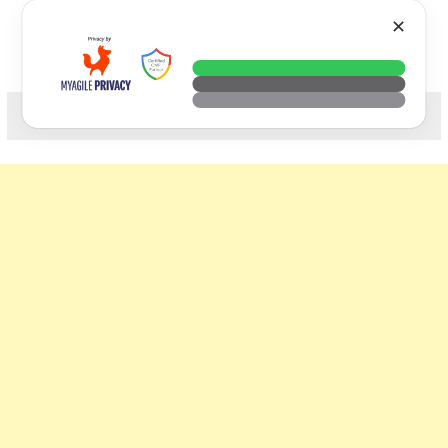
Skip
VTECH
✕
to
content
科技. 生活. 攝影.