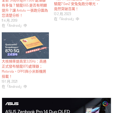
全新 Snapdragon 730G 處理器
驍龍7 Gen2 安兔兔跑分曝光，
有多強？驍龍665 是否有明顯
竟然突破百萬！
提升？讓 Antutu 一張跑分圖為
13 2 月, 2023
您清楚分析！
在「Android」中
11 4 月, 2019
在「Android」中
大核頻率提高至3.2GHz：高通
正式發布驍龍870處理器；
Motorola、OPPO與小米新機將
搭載！
19 1 月, 2021
在「Android」中