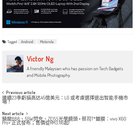
Tagged
Android
Motorola
Victor Ng
A friendly Malaysian who has passion on Tech Gadgets
and Mobile Photography.
Post
Previous article
連續23季虧損高达45億美元：LG 或考慮選擇退出智能手機市
navigation
場！
Next article
驍龍888、55W閃充、ZEISS光學鏡頭 + 蔡司T*鍍膜：vivo X60
Pro+ 正式發布；售價從RM3,116起!