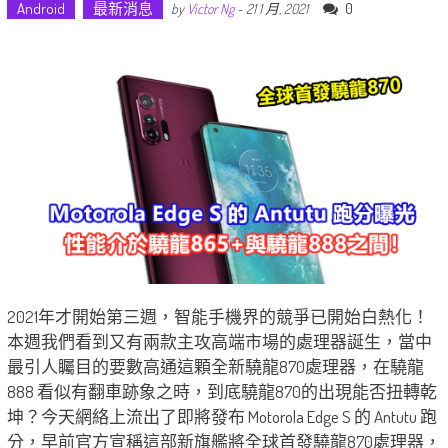
Android
最新消息
0
by
Victor Ng
-
21 1 月, 2021
2021年才開始第三週，智能手機界的競爭已開始白熱化！
本週我們看到又有兩款主攻高端市場的處理器誕生，當中
最引人矚目的要數高通這顆全新驍龍870處理器，在驍龍
888 看似有翻車跡象之時，到底驍龍870的出現能否扭轉乾
坤？今天網絡上流出了即將發布 Motorola Edge S 的 Antutu 跑
分，早前官方宣稱這部新旗艦將全球首發驍龍870處理器，