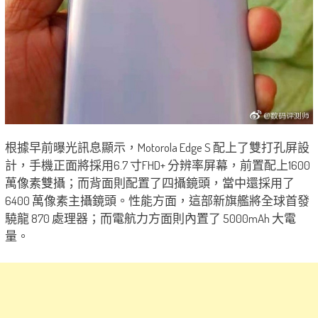
根據早前曝光訊息顯示，Motorola Edge S 配上了雙打孔屏設
計，手機正面將採用6.7 寸FHD+ 分辨率屏幕，前置配上1600
萬像素雙攝；而背面則配置了四攝鏡頭，當中還採用了
6400 萬像素主攝鏡頭。性能方面，這部新旗艦將全球首發
驍龍 870 處理器；而電航力方面則內置了 5000mAh 大電
量。