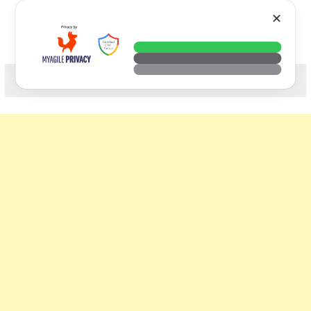
Skip
VTECH
✕
to
content
科技. 生活. 攝影.