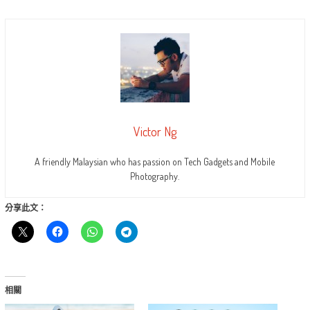
Victor Ng
A friendly Malaysian who has passion on Tech Gadgets and Mobile
Photography.
分享此文：
相關