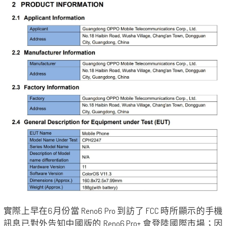
實際上早在6月份當 Reno6 Pro 到訪了 FCC 時所顯示的手機
訊息已對外告知中國版的 Reno6 Pro+ 會登陸國際市場；因