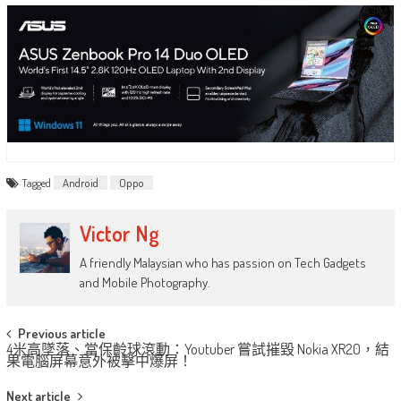
Tagged
Android
Oppo
Victor Ng
A friendly Malaysian who has passion on Tech Gadgets
and Mobile Photography.
Post
Previous article
4米高墜落、當保齡球滾動：Youtuber 嘗試摧毀 Nokia XR20，結
navigation
果電腦屏幕意外被擊中爆屏！
Next article