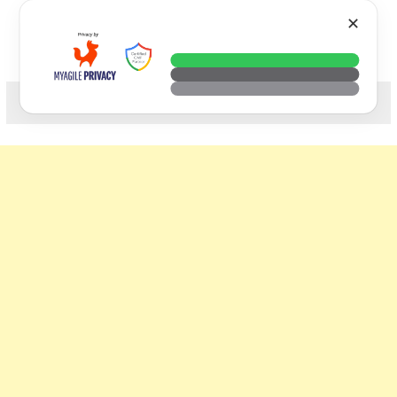
Skip
VTECH
✕
to
content
科技. 生活. 攝影.