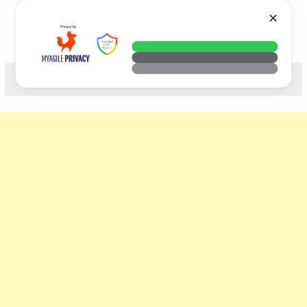
Skip
VTECH
✕
to
content
科技. 生活. 攝影.