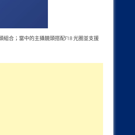
(景深)】四攝鏡頭組合；當中的主攝鏡頭搭配F1.8 光圈並支援