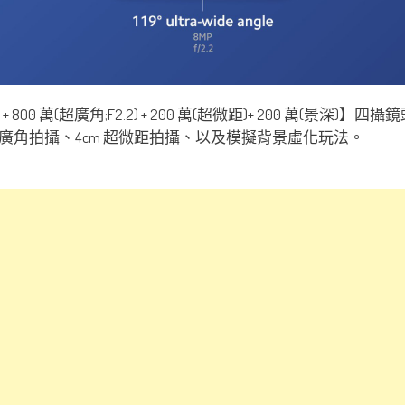
.8) + 800 萬(超廣角;F2.2) + 200 萬(超微距)+ 200 萬
廣角拍攝、4cm 超微距拍攝、以及模擬背景虛化玩法。