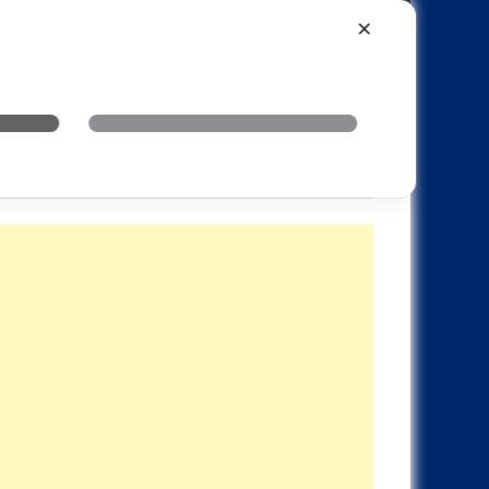
Xiaomi
Realme
OnePlus
✕