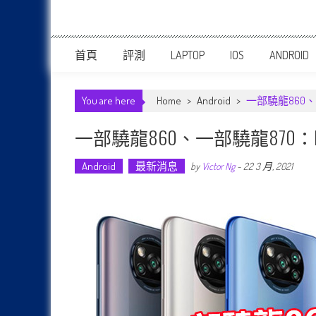
首頁
評測
LAPTOP
IOS
ANDROID
You are here
Home
>
Android
>
一部驍龍860、一
一部驍龍860、一部驍龍870：POC
Android
最新消息
by
Victor Ng
-
22 3 月, 2021