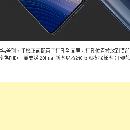
CO X3 基本無差別，手機正面配置了打孔全面屏，打孔位置被放
為FHD+，並支援120Hz 刷新率以及240Hz 觸摸採樣率；同時這部