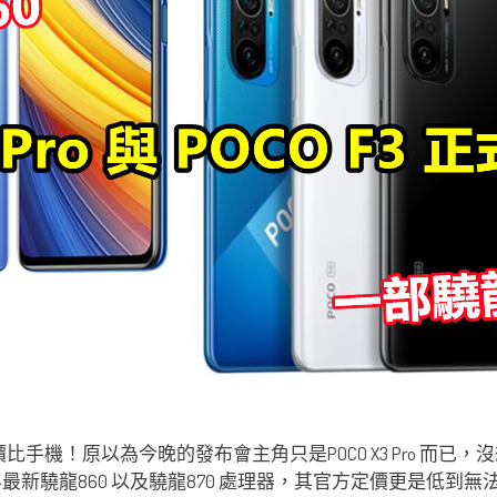
比手機！原以為今晚的發布會主角只是POCO X3 Pro 而已
業界最新驍龍860 以及驍龍870 處理器，其官方定價更是低