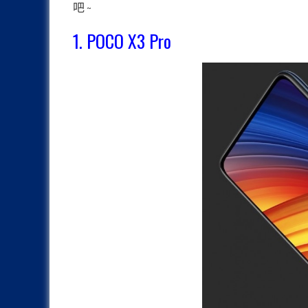
吧 ~
1. POCO X3 Pro