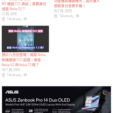
功能機真機圖曝光；設計讓人
1157 通過 FCC 測試；真實身份
想起昔日音樂手機！
或是 Nokia 3.2？
25 2 月, 2020
1 2 月, 2019
在「Android」中
在「Android」中
預計八月份登場：兩部 Nokia
新機通過 FCC 認證；會是
Nokia 6.2 與 Nokia 7.2 嗎？
30 7 月, 2019
在「Android」中