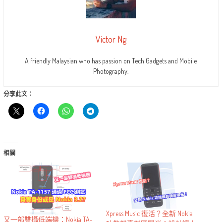
Victor Ng
A friendly Malaysian who has passion on Tech Gadgets and Mobile
Photography.
分享此文：
相關
Xpress Music 復活？全新 Nokia
又一部雙攝低端機：Nokia TA-