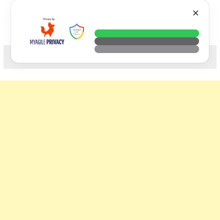
Skip
VTECH
✕
to
content
科技. 生活. 攝影.