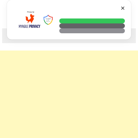
Skip
VTECH
✕
to
content
科技. 生活. 攝影.