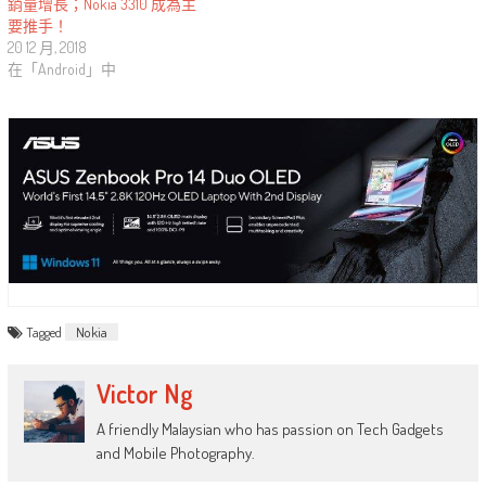
銷量增長；Nokia 3310 成為主
要推手！
20 12 月, 2018
在「Android」中
Tagged
Nokia
Victor Ng
A friendly Malaysian who has passion on Tech Gadgets
and Mobile Photography.