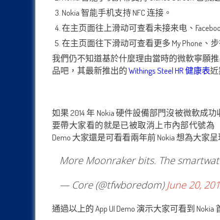
Nokia 智能手机支持 NFC 连接。
在主页面往上滑动可查看未接来电、Faceb
在主页面往下滑动可查看更多 My Phone、
我們仍不知道基於什麼理由當時的微軟寧願推出 Micr
品吧，其最新推出的
Withings Steel HR 健康表
近
如果 2014 年 Nokia 硬件設備部門沒
要帶大家看的就是已被取消上市內部代號為「Moon
Demo 大家還是可看看兩年前 Nokia 想為大
More Moonraker bits. The smartwat
— Core (@tfwboredom)
June 20, 20
通過以上的 App UI Demo 演示大家可看到 No