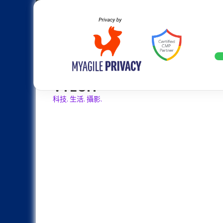
Skip
Apple
Samsung
Nokia
Asus
Hu
to
content
設計往旗艦機靠攏：Samsung Gala
LATEST
VTECH
科技. 生活. 攝影.