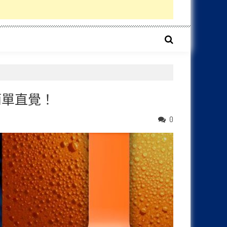
為簡單直覺！
0