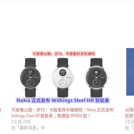
可查看心跳、步行、卡路里與手機通知：Nokia 正式发布
金
以简
Withings Steel HR 智能表；售價從 RM920 起！
近原生
3 9 月, 2016
3 12 
在「最新消息」中
在「A