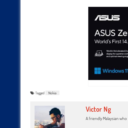
Tagged
Nokia
Victor Ng
A friendly Malaysian wh