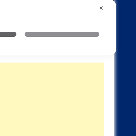
Xiaomi
Realme
OnePlus
✕