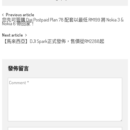
Post
Previous article
您先可簽購 Digi Postpaid Plan 78 配套以最低 RM199 將 Nokia 3 &
navigation
Nokia 6 帶回家！
Next article
【馬來西亞】DJI Spark正式發佈，售價從RM2288起
發佈留言