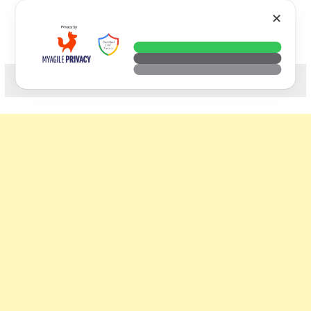
Skip
VTECH
✕
to
content
科技. 生活. 攝影.