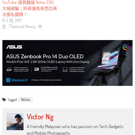
YouTuber 誤買翻版 Nokia 3310
大喊被騙；奸商讓馬來西亞再
次揚名國際！
16 5 月, 2017
在「Featured News」中
Tagged
Nokia
Victor Ng
A friendly Malaysian who has passion on Tech Gadgets
and Mobile Photography.