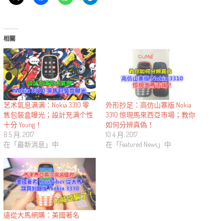
相關
艺术氣息满满：Nokia 3310 零
外形抄足：高仿山寨版 Nokia
售包裝盒曝光；設計充满个性
3310 惊現馬來西亞市場；教你
十分 Young！
如何分辨真偽！
8 5 月, 2017
10 4 月, 2017
在「最新消息」中
在「Featured News」中
遠從大馬網購：美國著名