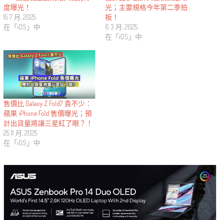
度曝光！
光；主要規格今年第二季拍
15 7 月, 2025
板！
在「iOS」中
6 3 月, 2025
在「iOS」中
售價比 Galaxy Z Fold7 貴不少：
蘋果 iPhone Fold 售價曝光；預
計出貨量將讓三星紅了眼？！
25 11 月, 2025
在「iOS」中