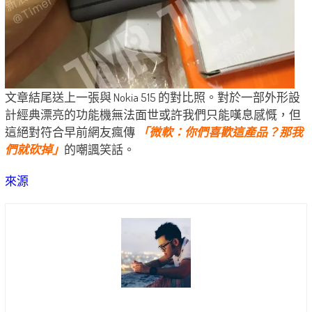
文章結尾送上一張與 Nokia 515 的對比照。對於一部外形設
計經典漂亮的功能機無法面世或許我們只能嘆息感慨，但
這絕對符合早前網友瘋傳
「微軟：你們喜歡這產品？那我
們就砍掉」
的嘲諷笑話。
來源