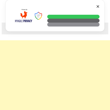
Skip
VTECH
✕
to
content
科技. 生活. 攝影.