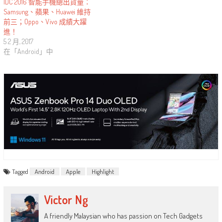
IDC 2016 智能手機總出貨量：
Samsung、蘋果、Huawei 維持
前三；Oppo、Vivo 成績大躍
進！
5 2 月, 2017
在「Android」中
Tagged
Android
Apple
Highlight
Victor Ng
A friendly Malaysian who has passion on Tech Gadgets