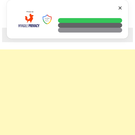
Skip
VTECH
✕
to
content
科技. 生活. 攝影.