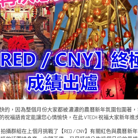
愉快的，因為整個月份大家都被濃濃的農曆新年氛圍包圍著
祝福語肯定能讓您心情愉快，在此 VTECH 祝福大家新年進
PHY 拍攝群組在上個月挑戰了【RED / CNY】有關紅色與