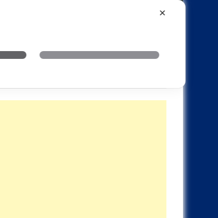
Xiaomi
Realme
OnePlus
✕