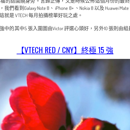
福的話圍繞身旁。言歸正傳，又是時候公佈這個月份的最終1
y Note 8、 iPhone 8+ 、Nokia 8 以及 Huawei 
是 VTECH 每月拍攝榜單好玩之處。
其中5 張入圍圖由Victor 評選心頭好，另外10 張則由組員們以
【VTECH RED / CNY】終極 15 強