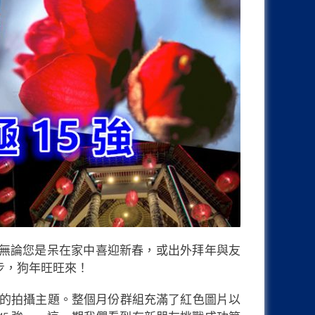
，無論您是呆在家中喜迎新春，或出外拜年與友
步，狗年旺旺來！
農曆新年的拍攝主題。整個月份群組充滿了紅色圖片以