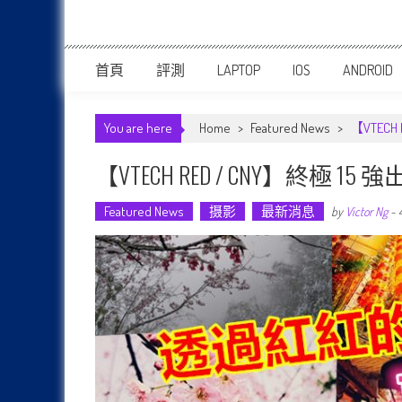
首頁
評測
LAPTOP
IOS
ANDROID
You are here
Home
>
Featured News
>
【VTE
【VTECH RED / CNY】
Featured News
摄影
最新消息
by
Victor Ng
-