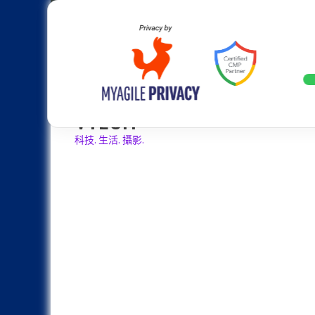
Skip
Apple
Samsung
Nokia
Asus
Hu
to
content
20週年大革新：蘋果 iPhone 2
LATEST
VTECH
科技. 生活. 攝影.