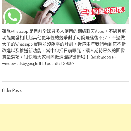
雖說Whatsapp 是目前全球最多人使用的網絡聊天Apps，不過其新
功能開發相比起其他更年輕的競爭對手可說是落後不少，不過做
大了的Whatsapp 實際並沒躺平的計劃，近這兩年我們看到它不斷
改進以及推送新功能，當中包括日前曝光，讓人期待已久的圖像
質量選項，很快地大家可向低清圖說掰掰啦！ (adsbygoogle =
window.adsbygoogle || []).push({}); 29007
Posts
Older Posts
navigation