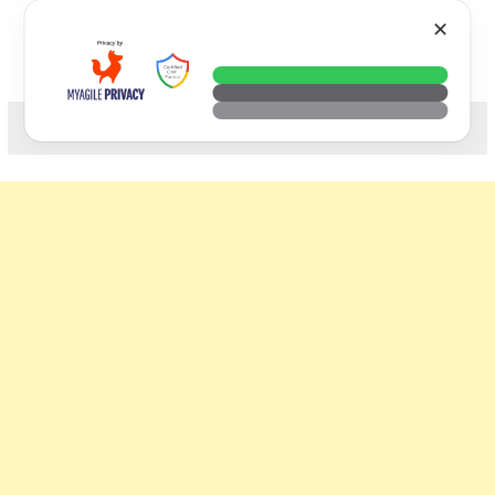
Skip
VTECH
✕
to
content
科技. 生活. 攝影.