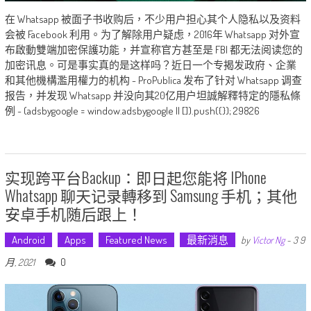
在 Whatsapp 被面子书收购后，不少用户担心其个人隐私以及资料
会被 Facebook 利用。为了解除用户疑虑，2016年 Whatsapp 对外宣
布啟動雙端加密保護功能，并宣称官方甚至是 FBI 都无法阅读您的
加密讯息。可是事实真的是这样吗？近日一个专揭发政府、企業
和其他機構濫用權力的机构 - ProPublica 发布了针对 Whatsapp 调查
报告，并发现 Whatsapp 并没向其20亿用户坦誠解釋特定的隱私條
例 ~ (adsbygoogle = window.adsbygoogle || []).push({}); 29826
实现跨平台Backup：即日起您能将 IPhone
Whatsapp 聊天记录轉移到 Samsung 手机；其他
安卓手机随后跟上！
Android
Apps
Featured News
最新消息
by
Victor Ng
-
3 9
0
月, 2021