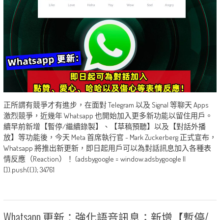
正所謂有競爭才有進步，在面對 Telegram 以及 Signal 等聊天 Apps
激烈競爭，近幾年 Whatsapp 也開始加入更多新功能以留住用戶。
續早前新增【暫停/繼續錄製】、【草稿預聽】以及【對話外播
放】等功能後，今天 Meta 首席執行官 - Mark Zuckerberg 正式宣布，
Whatsapp 將推出新更新，即日起用戶可以為對話訊息加入各種表
情反應（Reaction）！ (adsbygoogle = window.adsbygoogle ||
[]).push({}); 34761
Whatsapp 更新：強化語音訊息；新增【暫停/