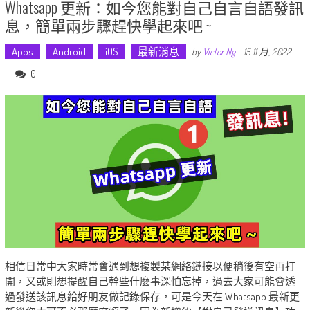
Whatsapp 更新：如今您能對自己自言自語發訊
息，簡單兩步驟趕快學起來吧 ~
Apps
Android
iOS
最新消息
by
Victor Ng
-
15 11 月, 2022
0
相信日常中大家時常會遇到想複製某網絡鏈接以便稍後有空再打
開，又或則想提醒自己幹些什麼事深怕忘掉，過去大家可能會透
過發送該訊息給好朋友做記錄保存，可是今天在 Whatsapp 最新更