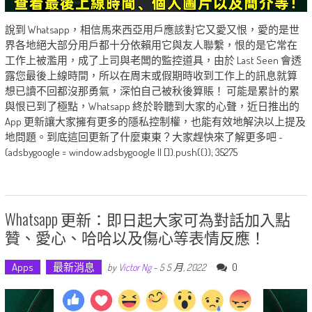
說到 Whatsapp，相信馬來西亞用戶應該對它又愛又恨，愛的是世
界各地絕大部分用戶都十分依賴用它與友人聯繫，恨的是它常在
工作上被濫用，成了上司與老闆的監控道具，由於 Last Seen 會透
露您最後上線時間，所以在周末或假期時收到工作上的訊息就算
想已讀不回都沒那勇氣，深怕自己被秋後算賬！ 可能是累計的累
與恨已到了極點，Whatsapp 終於聆聽到大家的心聲，近日推出的
App 更新讓大家擁有更多的隱私控制權，也能有效地解決以上提及
地問題。到底這回更新了什麼東東？大家趕快來了解更多吧 ~
(adsbygoogle = window.adsbygoogle || []).push({}); 35275
Whatsapp 更新：即日起大家可為對話加入點
贊、愛心、哈哈以及傷心等表情反應！
Apps
最新消息
0
by
Victor Ng
-
5 5 月, 2022