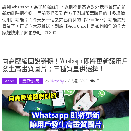
說到 Whatsapp，為了加強競爭，近期不斷高調對外表示會有許多
新功能陸續推送，早前我們看到官方正測試萬眾矚目的【多設備
使用】功能；而今天另一個之前已內測的【View Once】功能終於
畢業了，正式向大眾推送。到底【View Once】是如何操作的？大
家趕快來了解更多吧 ~ 29290
向高壓縮圖說掰掰！Whatsapp 即將更新讓用戶
發生高畫質圖片；三種質量供選擇！
Apps
最新消息
0
by
Victor Ng
-
12 7 月, 2021