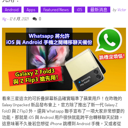
Android
Apps
Featured News
iOS
最新消息
by
Victor
0
Ng
-
12 8 月, 2021
看來三星這次的可折疊屏幕新品確實瞄準了蘋果用戶！在昨晚的
Galaxy Unpacked 新品發布會上，官方除了推出了新一代 Galaxy Z
Fold3 與 Z Flip3 外，還與 Whatsapp 聯手宣布了一項大家非常想要的
功能，那就是 iOS 與 Android 用戶很快就能跨平台轉移聊天記錄，
這意味著不久後若您想從 iPhone 跳槽到 Android 手機，又或者從