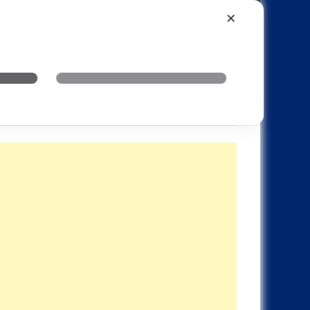
Xiaomi
Realme
OnePlus
✕