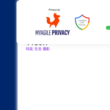
Skip
Apple
Samsung
Nokia
Asus
Hu
to
content
設計往旗艦機靠攏：Samsung Gala
LATEST
VTECH
科技. 生活. 攝影.