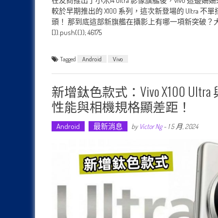
在友商推出了小米14 Ultra 影像旗艦後，vivo 這邊姍
較於早期推出的 X100 系列，這次新登場的 Ult
頭！ 那到底這部新旗艦在攝影上有哪一項新突破？大家趕快來了解更多吧 
[]).push({}); 46175
Tagged
Android
Vivo
新增鈦色款式：vivo X100 Ul
性能與相機規格顯差距！
Android
最新消息
by
Victor Ng
-
1 5 月, 2024