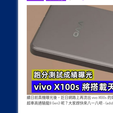
續日前真機曝光後，近日網路上再流出 vivo X100
超車高通驍龍8 Gen3 呢？大家趕快來八一八吧 ~ (adsbygoogle = w