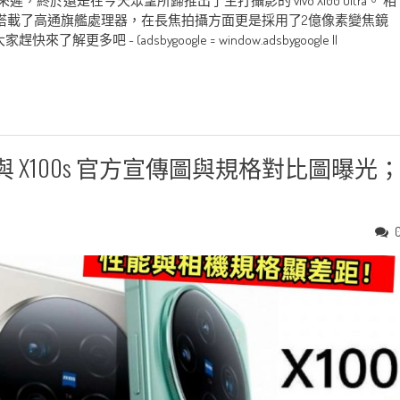
姍來遲，終於還是在今天眾望所歸推出了主打攝影的 vivo X100 Ultra。 相
ra 不單搭載了高通旗艦處理器，在長焦拍攝方面更是採用了2億像素變焦鏡
~ (adsbygoogle = window.adsbygoogle ||
tra 與 X100s 官方宣傳圖與規格對比圖曝光