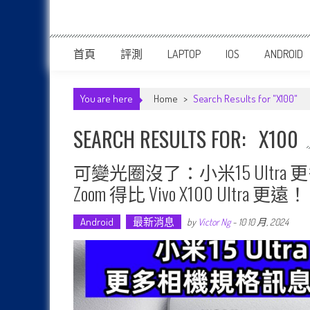
首頁
評測
LAPTOP
IOS
ANDROID
You are here
Home
>
Search Results for "X100"
SEARCH RESULTS FOR:
X100
可變光圈沒了：小米15 Ult
Zoom 得比 Vivo X100 Ultra 更遠！
Android
最新消息
by
Victor Ng
-
10 10 月, 2024