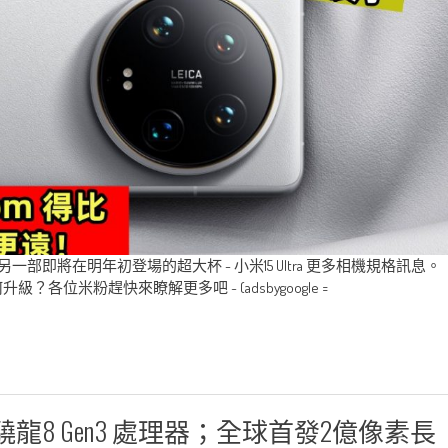
即將在明年初登場的超大杯 - 小米15 Ultra 更多相機規格訊息。
米粉趕快來瞭解更多吧 ~ (adsbygoogle =
佈：搭載驍龍8 Gen3 處理器；全球首發2億像素長