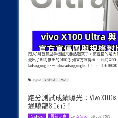
踏入5月智慧型手機圈又要熱起來了，這裡指的是大家期盼已久
流出了即將推出的 X100 系列官方宣傳圖。 到底 X100 
(adsbygoogle = window.adsbygoogle || []).push({}); 46030
Tagged
Android
Vivo
跑分測試成績曝光：vivo X10
通驍龍8 Gen3！
Android
最新消息
by
Victor Ng
-
28 4 月, 2024