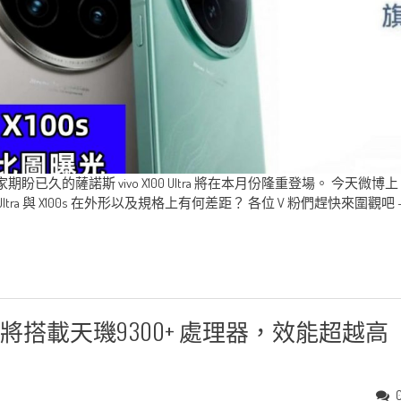
的薩諾斯 vivo X100 Ultra 將在本月份隆重登場。 今天微博上
Ultra 與 X100s 在外形以及規格上有何差距？ 各位 V 粉們趕快來圍觀吧 
0s 將搭載天璣9300+ 處理器，效能超越高