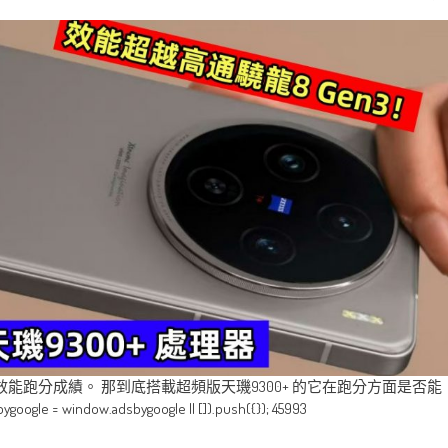
s 的效能跑分成績。 那到底搭載超頻版天璣9300+ 的它在跑分方面是否能
indow.adsbygoogle || []).push({}); 45993