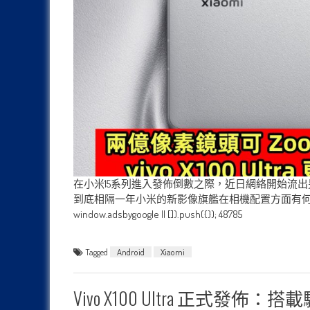
在小米15系列進入發佈倒數之際，近日網絡開始流出另一部
到底相隔一年小米的新影像旗艦在相機配置方面有何升級？各位
window.adsbygoogle || []).push({}); 48785
Tagged
Android
Xiaomi
Vivo X100 Ultra 正式發