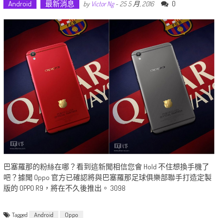
Android
最新消息
0
by
Victor Ng
-
25 5 月, 2016
巴塞羅那的粉絲在哪？看到這新聞相信您會 Hold 不住想換手機了
吧？據聞 Oppo 官方已確認將與巴塞羅那足球俱樂部聯手打造定製
版的 OPPO R9，將在不久後推出。 3098
Tagged
Android
Oppo