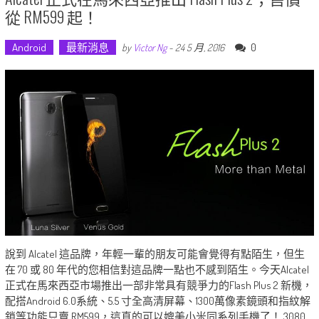
從 RM599 起！
Android
最新消息
0
by
Victor Ng
-
24 5 月, 2016
說到 Alcatel 這品牌，年輕一輩的朋友可能會覺得有點陌生，但生
在 70 或 80 年代的您相信對這品牌一點也不感到陌生。今天Alcatel
正式在馬來西亞市場推出一部非常具有競爭力的Flash Plus 2 新機，
配搭Android 6.0系統、5.5 寸全高清屏幕、1300萬像素鏡頭和指紋解
鎖等功能只賣 RM599，這真的可以媲美小米同系列手機了！ 3080