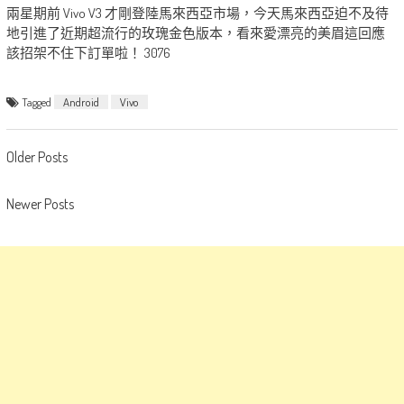
兩星期前 Vivo V3 才剛登陸馬來西亞市場，今天馬來西亞迫不及待
地引進了近期超流行的玫瑰金色版本，看來愛漂亮的美眉這回應
該招架不住下訂單啦！ 3076
Tagged
Android
Vivo
Posts
Older Posts
navigation
Newer Posts