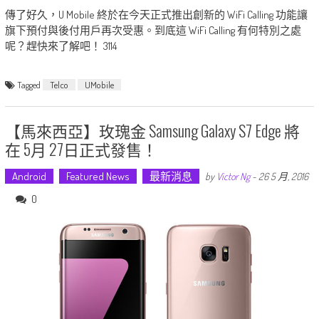
傳了好久，U Mobile 終於在今天正式推出創新的 WiFi Calling 功能讓
旗下預付與後付用戶再次受惠。到底這 WiFi Calling 有何特別之處
呢？趕快來了解吧！ 3114
Tagged
Telco
UMobile
【馬來西亞】玫瑰金 Samsung Galaxy S7 Edge 將
在 5月 27日正式發售！
Android
Featured News
最新消息
by
Victor Ng
-
26 5 月, 2016
0