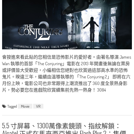
會按進來看此貼的您相信是恐怖影片的愛好者。由著名導演 James
Wan 執導的首部「The Conjuring」電影在 2013 年開畫後無論在票房
或評價皆大受歡迎，小編相信您絕對也欣賞過這部高水準的恐怖
鬼片。暌違三年，繼續由溫導執導的 「The Conjuring 2」 即將在六
月份上映，電影公司也非常跟得上潮流推出了 360 度全景熱身影
片，勢必要您在進戲院欣賞續集前先熱一熱身！ 3084
Tagged
Movie
VR
5.5 寸屏幕、1300萬像素鏡頭、指紋解鎖：
Alcatel 正式在馬來西亞推出 Flash Plus 2；售價