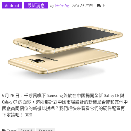
Android
最新消息
0
by
Victor Ng
-
26 5 月, 2016
5 月 26 日，千呼萬喚下 Samsung 終於在中國揭開全新 Galaxy C5 與
Galaxy C7 的面紗，這兩部針對中國市場設計的新機是否能和其他中
國廠商同價位的新機比拼呢？我們趕快來看看它們的硬件配置再
下定論吧！ 3120
Tagged
Android
Samsung