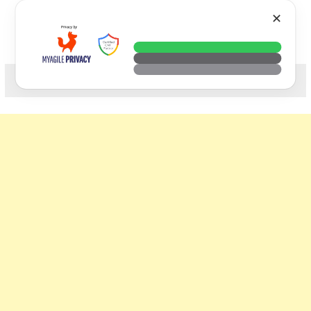
Skip
VTECH
✕
to
content
科技. 生活. 攝影.