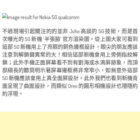
不過現場引起關注的的並非 Juho 高談的 5G 技術，而是首
次曝光的 5G 新機 ‘半張臉’ 官方渲染圖。從上圖大家可看到
這部 5G 新機用上了亮眼的銅色邊框設計，眼尖的朋友應該
注意到解鎖鍵異常的大！相信這部新機會用上旁側指紋解
鎖；此外手機正面屏幕看不到有劉海或水滴屏跡象，而頂
部細長的聽筒明示著屏幕邊框將非常窄小，如無意外這部
5G 新機應該會用上真全面屏設計。此外我們也看到新機背
面呈現了曲面設計，而類似 Oreo 的圓形相機設計也隱隱約
約浮現。