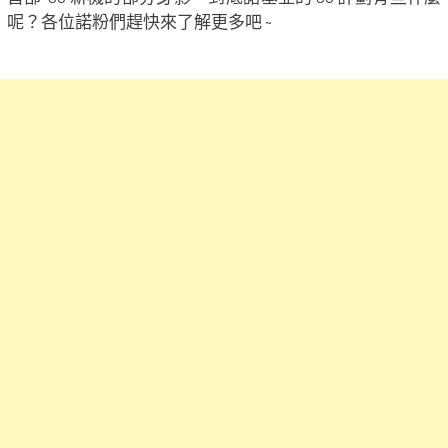
呢？各位諾粉們趕快來了解更多吧 ~