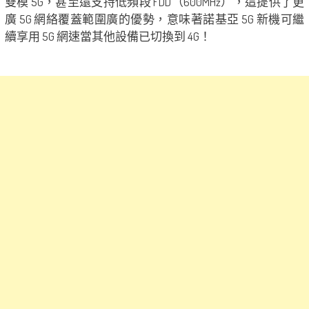
雙模 5G，甚至還支持低頻段 FDD（600MHz），這提供了更
廣 5G 網絡覆蓋範圍廣的優勢，意味著諾基亞 5G 新機可繼
續享用 5G 網速當其他設備已切換到 4G！