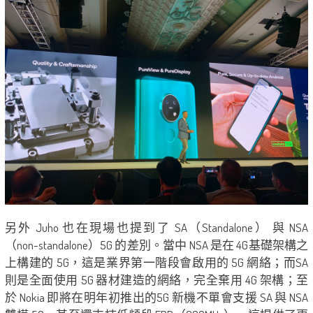
另外 Juho 也在現場也提到了 SA（Standalone） 與 NSA
（non-standalone）5G 的差別。當中 NSA 是在 4G基礎架構之
上構建的 5G，這是業界第一階段會啟用的 5G 網絡；而SA
則是全面使用 5G 器材建造的網絡，完全棄用 4G 架構；至
於 Nokia 即將在明年初推出的5G 新機不單會支援 SA 與 NSA