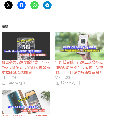
相關
確認參與高通驍龍峰會：Nokia
5G門檻更低：高通正式發布驍
Mobile 將在12月3至5日期間公佈
龍690 處理器；Nokia預告新機
更詳細 5G 新機計劃！
將用上，自爆更多新機賣點！
2 12 月, 2019
17 6 月, 2020
在「Android」中
在「Android」中