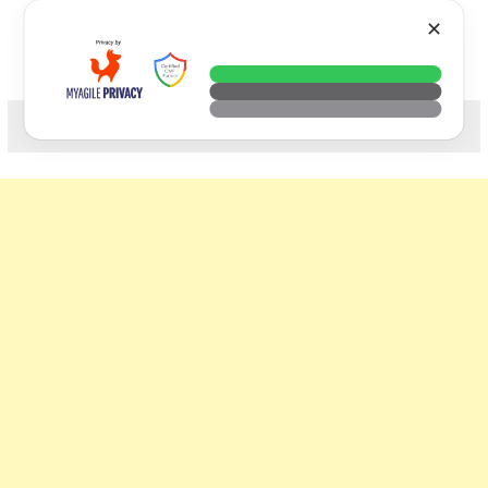
Skip
VTECH
✕
to
content
科技. 生活. 攝影.