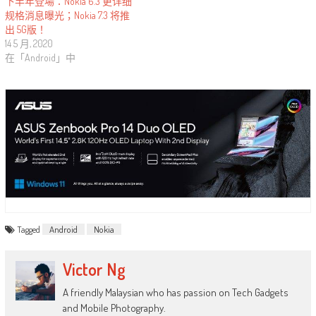
下半年登場：Nokia 6.3 更详细
规格消息曝光；Nokia 7.3 将推
出 5G版！
14 5 月, 2020
在「Android」中
Tagged
Android
Nokia
Victor Ng
A friendly Malaysian who has passion on Tech Gadgets
and Mobile Photography.