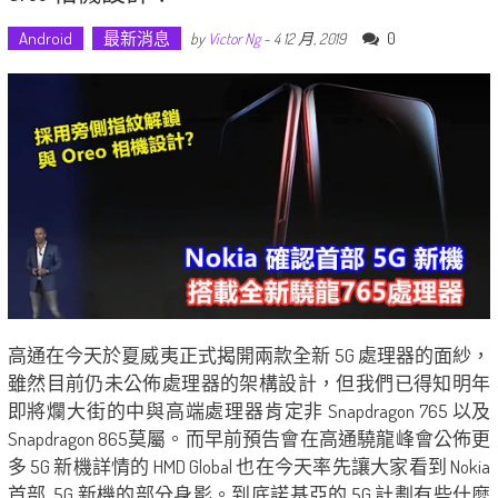
Android
最新消息
0
by
Victor Ng
-
4 12 月, 2019
高通在今天於夏威夷正式揭開兩款全新 5G 處理器的面紗，
雖然目前仍未公佈處理器的架構設計，但我們已得知明年
即將爛大街的中與高端處理器肯定非 Snapdragon 765 以及
Snapdragon 865莫屬。而早前預告會在高通驍龍峰會公佈更
多 5G 新機詳情的 HMD Global 也在今天率先讓大家看到 Nokia
首部 5G 新機的部分身影。到底諾基亞的 5G 計劃有些什麼